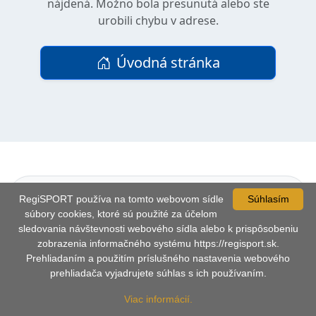
nájdená. Možno bola presunutá alebo ste
urobili chybu v adrese.
Úvodná stránka
© Copyright 2016 - 2026
|
Slovenský zväz telesne
RegiSPORT používa na tomto webovom sídle
Súhlasím
postihnutých športovcov
súbory cookies, ktoré sú použité za účelom
sledovania návštevnosti webového sídla alebo k prispôsobeniu
zobrazenia informačného systému https://regisport.sk.
Prehliadaním a použitím príslušného nastavenia webového
prehliadača vyjadrujete súhlas s ich používaním.
Viac informácií.