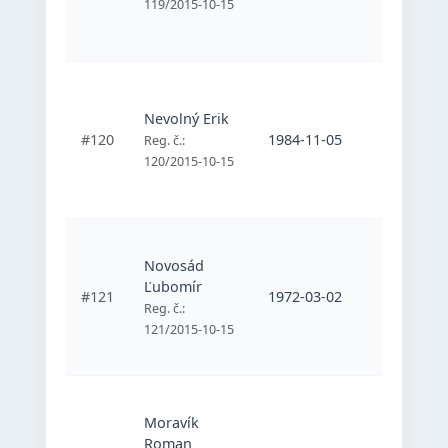
119/2015-10-15
Mladosť
Bratislav
Športový
telesne
Nevolný Erik
postihnu
#120
1984-11-05
Reg. č.:
športovc
120/2015-10-15
Mladosť
Bratislav
Športový
Novosád
telesne
Ľubomír
postihnu
#121
1972-03-02
športovc
Reg. č.:
Mladosť
121/2015-10-15
Bratislav
Športový
Moravík
telesne
Roman
postihnu