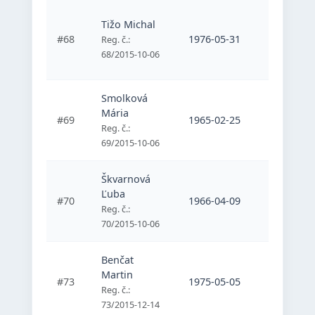
Tižo Michal
#68
1976-05-31
Belasý mo
Reg. č.:
68/2015-10-06
Smolková
Mária
#69
1965-02-25
Belasý mo
Reg. č.:
69/2015-10-06
Škvarnová
Ľuba
#70
1966-04-09
Belasý mo
Reg. č.:
70/2015-10-06
Benčat
Martin
#73
1975-05-05
Belasý mo
Reg. č.:
73/2015-12-14