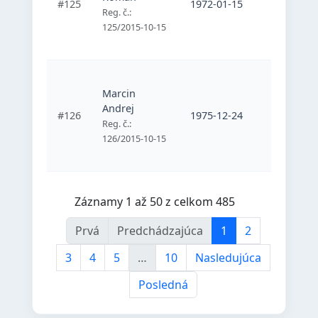
#125
1972-01-15
športovc
Reg. č.:
Mladosť
125/2015-10-15
Bratislav
Športový
Marcin
telesne
Andrej
postihnu
#126
1975-12-24
športovc
Reg. č.:
Mladosť
126/2015-10-15
Bratislav
Záznamy 1 až 50 z celkom 485
Prvá
Predchádzajúca
1
2
3
4
5
…
10
Nasledujúca
Posledná