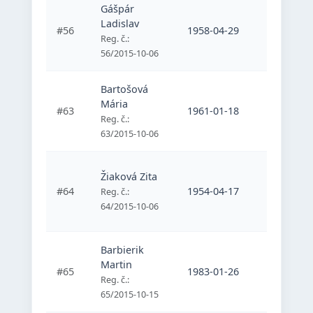
Gášpár
ŠK Zempl
Ladislav
#56
1958-04-29
Michalov
Reg. č.:
silový tr
56/2015-10-06
Bartošová
Športový
Mária
#63
1961-01-18
vozičkáro
Reg. č.:
Kúpele P
63/2015-10-06
Žiaková Zita
Športový
#64
1954-04-17
vozičkáro
Reg. č.:
Kúpele P
64/2015-10-06
Barbierik
Martin
#65
1983-01-26
Barbi
Reg. č.:
65/2015-10-15