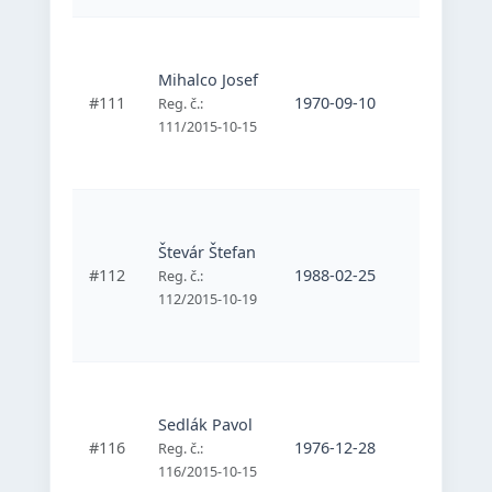
Športový
telesne
Mihalco Josef
postihnu
#111
1970-09-10
Reg. č.:
športovc
111/2015-10-15
Mladosť
Bratislav
Športový
telesne
Števár Štefan
postihnu
#112
1988-02-25
Reg. č.:
športovc
112/2015-10-19
Mladosť
Bratislav
Športový
telesne
Sedlák Pavol
postihnu
#116
1976-12-28
Reg. č.:
športovc
116/2015-10-15
Mladosť