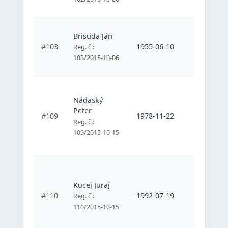
Brisuda Ján
Športový
#103
1955-06-10
vozičkáro
Reg. č.:
Kúpele P
103/2015-10-06
Športový
Nádaský
telesne
Peter
postihnu
#109
1978-11-22
športovc
Reg. č.:
Mladosť
109/2015-10-15
Bratislav
Športový
telesne
Kucej Juraj
postihnu
#110
1992-07-19
Reg. č.:
športovc
110/2015-10-15
Mladosť
Bratislav