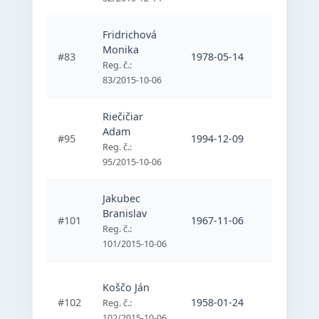
Fridrichová
Monika
#83
1978-05-14
Belasý mo
Reg. č.:
83/2015-10-06
Riečičiar
Adam
Športový
#95
1994-12-09
ALTIUS
Reg. č.:
95/2015-10-06
Jakubec
Športový
Branislav
#101
1967-11-06
vozičkáro
Reg. č.:
Kúpele P
101/2015-10-06
Koščo Ján
Športový
#102
1958-01-24
vozičkáro
Reg. č.:
Kúpele P
102/2015-10-06