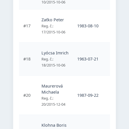
10/2015-10-06
Zaťko Peter
1. WHEE
#17
1983-08-10
Reg. č.:
Curling 
17/2015-10-06
Lyócsa Imrich
1. WHEE
#18
1963-07-21
Reg. č.:
Curling 
18/2015-10-06
Športový
Maurerová
stolného
Michaela
#20
1987-09-22
osôb zdr
Reg. č.:
postihnu
20/2015-12-04
Valaliky
Klohna Boris