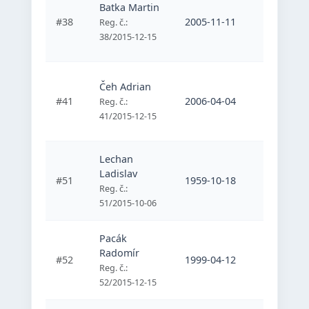
Batka Martin
Centrum
#38
2005-11-11
hendike
Reg. č.:
plavcov
38/2015-12-15
Čeh Adrian
Plavecký
#41
2006-04-04
Reg. č.:
Nové Zámk
41/2015-12-15
Lechan
ŠK Zempl
Ladislav
#51
1959-10-18
Michalov
Reg. č.:
silový tr
51/2015-10-06
Pacák
Centrum
Radomír
#52
1999-04-12
hendike
Reg. č.:
plavcov
52/2015-12-15