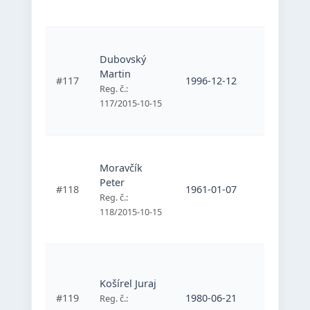
Bratislav
Športový
Dubovský
telesne
Martin
postihnu
#117
1996-12-12
športovc
Reg. č.:
Mladosť
117/2015-10-15
Bratislav
Športový
Moravčík
telesne
Peter
postihnu
#118
1961-01-07
športovc
Reg. č.:
Mladosť
118/2015-10-15
Bratislav
Športový
telesne
Košírel Juraj
postihnu
#119
1980-06-21
Reg. č.:
športovc