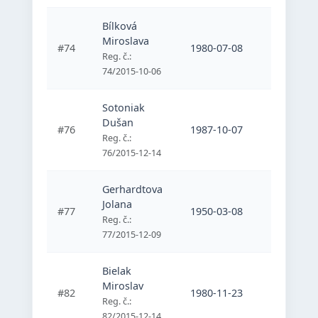
Bílková
Miroslava
#74
1980-07-08
Belasý mo
Reg. č.:
74/2015-10-06
Sotoniak
Dušan
#76
1987-10-07
Belasý mo
Reg. č.:
76/2015-12-14
Gerhardtova
Športový
Jolana
#77
1950-03-08
vozičkáro
Reg. č.:
Kúpele P
77/2015-12-09
Bielak
Miroslav
#82
1980-11-23
Belasý mo
Reg. č.:
82/2015-12-14