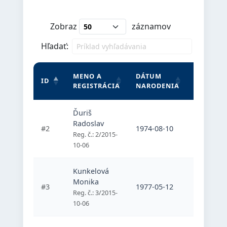
Zobraz
záznamov
Hľadať:
MENO A
DÁTUM
KLUBOV
ID
REGISTRÁCIA
NARODENIA
PRÍSLUŠ
Ďuriš
Radoslav
1. WHEE
#2
1974-08-10
Curling 
Reg. č.: 2/2015-
10-06
Kunkelová
Monika
1. WHEE
#3
1977-05-12
Curling 
Reg. č.: 3/2015-
10-06