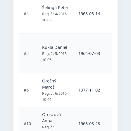
Športový
Šelinga Peter
zdravotn
#4
1963-08-14
postihnu
Reg. č.: 4/2015-
Handbik
10-06
Slovakia
Športový
Kukľa Daniel
zdravotn
#5
1964-07-03
postihnu
Reg. č.: 5/2015-
Handbik
10-06
Slovakia
Orečný
Maroš
#6
1977-11-02
Sila rúk
Reg. č.: 6/2015-
10-06
Oroszová
Anna
#10
1963-03-23
Handbike
Reg. č.: